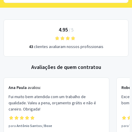
4.95
/
5
43
clientes avaliaram nossos profissionais
Avaliações de quem contratou
Ana Paula
avaliou:
Rober
Fui muito bem atendida com um trabalho de
Excel
qualidade. Valeu a pena, orçamento grátis e não é
bom p
careiro. Obrigada!
para
Antônio Santos
/
Boxe
para
V