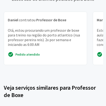
Daniel
contratou
Professor de Boxe
Mari
Olá, estou procurando um professor de boxe
Estou
para treino na região do porto atlantico (rua
aulas
professor pereira reis). 2x por semana e
fazer
iniciando as 6:00 AM
condi
Pedido atendido
Veja serviços similares para Professor
de Boxe