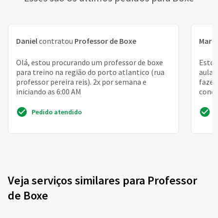
Daniel
contratou
Professor de Boxe
Mari
Olá, estou procurando um professor de boxe
Estou
para treino na região do porto atlantico (rua
aulas
professor pereira reis). 2x por semana e
fazer
iniciando as 6:00 AM
condi
Pedido atendido
Veja serviços similares para Professor
de Boxe