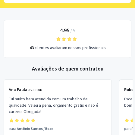
4.95
/
5
43
clientes avaliaram nossos profissionais
Avaliações de quem contratou
Ana Paula
avaliou:
Rober
Fui muito bem atendida com um trabalho de
Excel
qualidade. Valeu a pena, orçamento grátis e não é
bom p
careiro. Obrigada!
para
Antônio Santos
/
Boxe
para
V