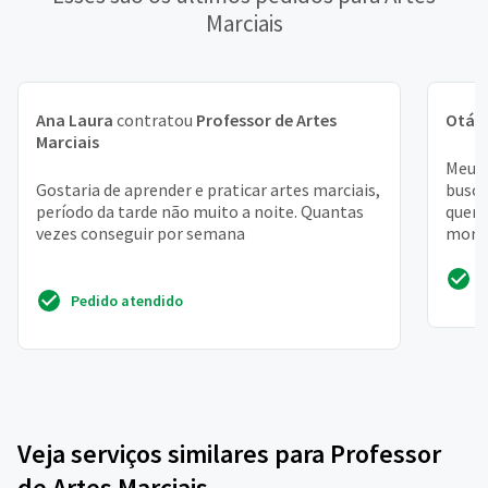
Marciais
Ana Laura
contratou
Professor de Artes
Otáv
Marciais
Meu p
Gostaria de aprender e praticar artes marciais,
busco
período da tarde não muito a noite. Quantas
quero
vezes conseguir por semana
moro 
que as
Pedido atendido
Veja serviços similares para Professor
de Artes Marciais