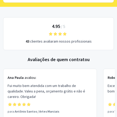
4.95
/
5
43
clientes avaliaram nossos profissionais
Avaliações de quem contratou
Ana Paula
avaliou:
Rober
Fui muito bem atendida com um trabalho de
Excel
qualidade. Valeu a pena, orçamento grátis e não é
bom p
careiro. Obrigada!
para
Antônio Santos
/
Artes Marciais
para
V