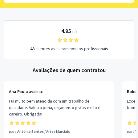
4.95
/
5
43
clientes avaliaram nossos profissionais
Avaliações de quem contratou
Ana Paula
avaliou:
Rober
Fui muito bem atendida com um trabalho de
Excel
qualidade. Valeu a pena, orçamento grátis e não é
bom p
careiro. Obrigada!
para
Antônio Santos
/
Artes Marciais
para
V