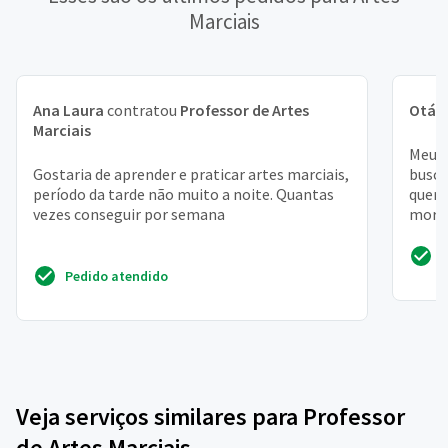
Marciais
Ana Laura
contratou
Professor de Artes
Otáv
Marciais
Meu p
Gostaria de aprender e praticar artes marciais,
busco
período da tarde não muito a noite. Quantas
quero
vezes conseguir por semana
moro 
que as
Pedido atendido
Veja serviços similares para Professor
de Artes Marciais