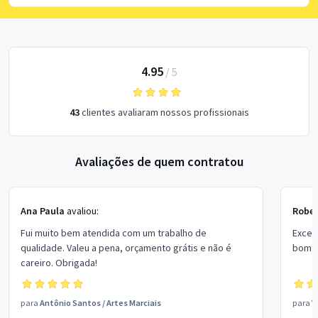
4.95
/
5
43
clientes avaliaram nossos profissionais
Avaliações de quem contratou
Ana Paula
avaliou:
Rober
Fui muito bem atendida com um trabalho de
Excel
qualidade. Valeu a pena, orçamento grátis e não é
bom p
careiro. Obrigada!
para
Antônio Santos
/
Artes Marciais
para
V