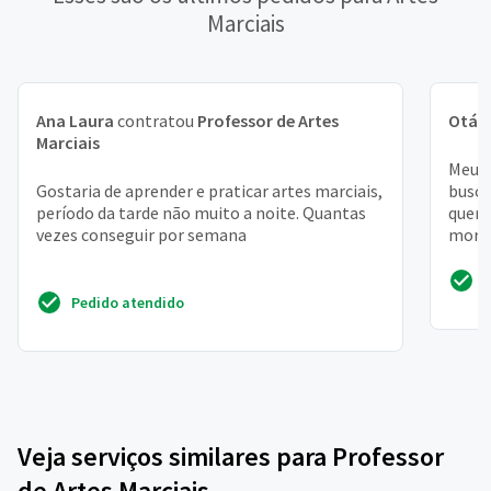
Marciais
Ana Laura
contratou
Professor de Artes
Otáv
Marciais
Meu p
Gostaria de aprender e praticar artes marciais,
busco
período da tarde não muito a noite. Quantas
quero
vezes conseguir por semana
moro 
que as
Pedido atendido
Veja serviços similares para Professor
de Artes Marciais