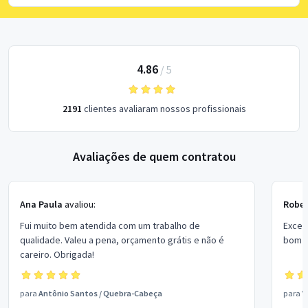
4.86
/
5
2191
clientes avaliaram nossos profissionais
Avaliações de quem contratou
Ana Paula
avaliou:
Rober
Fui muito bem atendida com um trabalho de
Excel
qualidade. Valeu a pena, orçamento grátis e não é
bom p
careiro. Obrigada!
para
Antônio Santos
/
Quebra-Cabeça
para
V