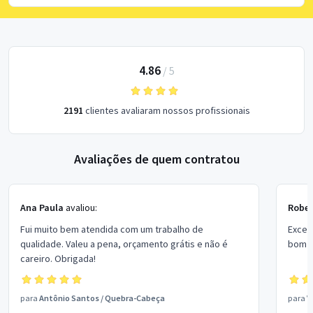
4.86
/
5
2191
clientes avaliaram nossos profissionais
Avaliações de quem contratou
Ana Paula
avaliou:
Rober
Fui muito bem atendida com um trabalho de
Excel
qualidade. Valeu a pena, orçamento grátis e não é
bom p
careiro. Obrigada!
para
Antônio Santos
/
Quebra-Cabeça
para
V