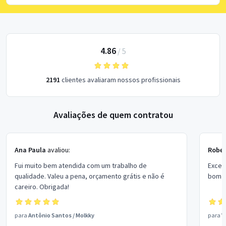
4.86
/
5
2191
clientes avaliaram nossos profissionais
Avaliações de quem contratou
Ana Paula
avaliou:
Rober
Fui muito bem atendida com um trabalho de
Excel
qualidade. Valeu a pena, orçamento grátis e não é
bom p
careiro. Obrigada!
para
Antônio Santos
/
Molkky
para
V