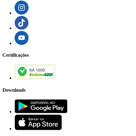
Certificações
Downloads