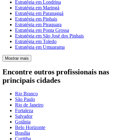
Estratégia em Londrina
Estratégia em Maringá
Estratégia em Paranaguá
Estratégia em Pinhais
Estratégia em Piraquara
Estratégia em Ponta Grossa
Estratégia em São José dos Pinhais
Estratégia em Toledo
Estratégia em Umuarama
Mostrar mais
Encontre outros profissionais nas
principais cidades
Rio Branco
São Paulo
Rio de Janeiro
Fortaleza
Salvador
Goiânia
Belo Horizonte
Brasília
Curitiba