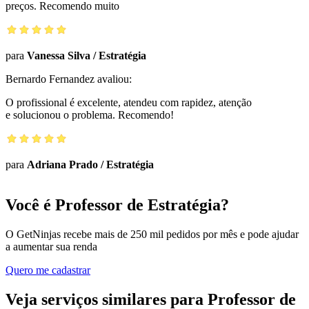
preços. Recomendo muito
para
Vanessa Silva
/
Estratégia
Bernardo Fernandez
avaliou:
O profissional é excelente, atendeu com rapidez, atenção
e solucionou o problema. Recomendo!
para
Adriana Prado
/
Estratégia
Você é Professor de Estratégia?
O GetNinjas recebe mais de 250 mil pedidos por mês e pode ajudar
a aumentar sua renda
Quero me cadastrar
Veja serviços similares para Professor de