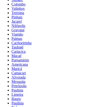
Colombo
Valinhos
Teresina
Pinhais
Jacareí
Nilópolis
Gravataí
Viamão
Palmas
Cachoeirinha
Taubaté
Cariacica
Macaé
Parnamirim
Americana
Maricá
Camaçari
Alvorada
Mesquita
Petrópolis
Paulista
Limeira
Bauru
Paulínia