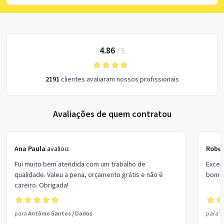
4.86
/
5
2191
clientes avaliaram nossos profissionais
Avaliações de quem contratou
Ana Paula
avaliou:
Rober
Fui muito bem atendida com um trabalho de
Excel
qualidade. Valeu a pena, orçamento grátis e não é
bom p
careiro. Obrigada!
para
Antônio Santos
/
Dados
para
V