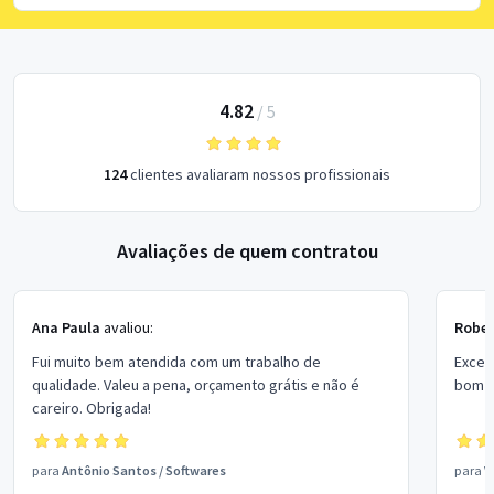
4.82
/
5
124
clientes avaliaram nossos profissionais
Avaliações de quem contratou
Ana Paula
avaliou:
Rober
Fui muito bem atendida com um trabalho de
Excel
qualidade. Valeu a pena, orçamento grátis e não é
bom p
careiro. Obrigada!
para
Antônio Santos
/
Softwares
para
V