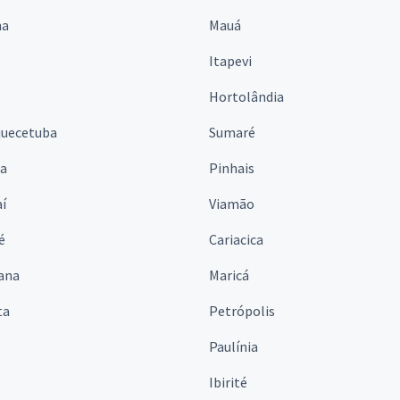
na
Mauá
Itapevi
Hortolândia
quecetuba
Sumaré
na
Pinhais
í
Viamão
é
Cariacica
ana
Maricá
ta
Petrópolis
Paulínia
Ibirité