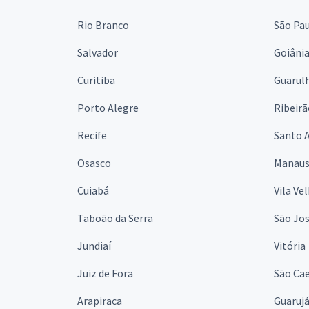
Rio Branco
São Pa
Salvador
Goiâni
Curitiba
Guarul
Porto Alegre
Ribeirã
Recife
Santo 
Osasco
Manau
Cuiabá
Vila Ve
Taboão da Serra
São Jo
Jundiaí
Vitória
Juiz de Fora
São Cae
Arapiraca
Guaruj