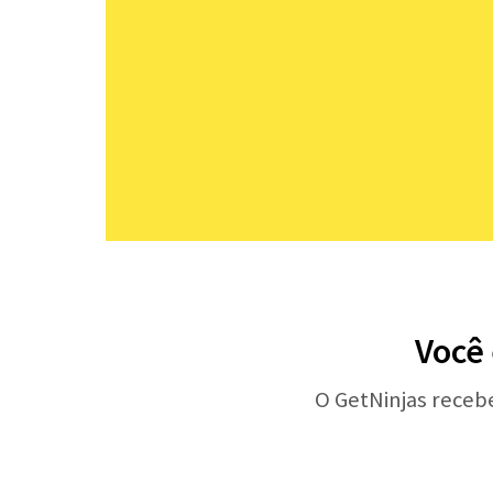
Você 
O GetNinjas receb