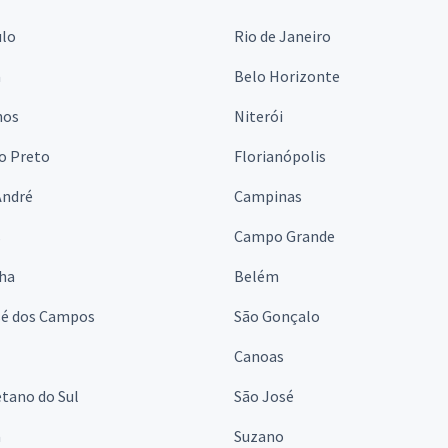
ulo
Rio de Janeiro
a
Belo Horizonte
hos
Niterói
o Preto
Florianópolis
André
Campinas
s
Campo Grande
lha
Belém
sé dos Campos
São Gonçalo
Canoas
tano do Sul
São José
á
Suzano