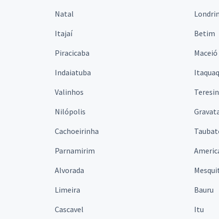
Natal
Londri
Itajaí
Betim
Piracicaba
Maceió
Indaiatuba
Itaqua
Valinhos
Teresi
Nilópolis
Gravata
Cachoeirinha
Taubat
Parnamirim
Americ
Alvorada
Mesqui
Limeira
Bauru
Cascavel
Itu