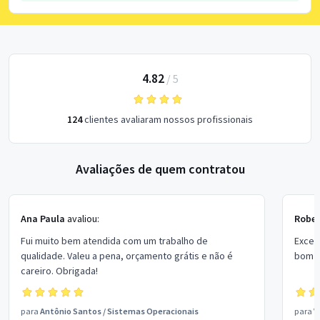
4.82
/
5
124
clientes avaliaram nossos profissionais
Avaliações de quem contratou
Ana Paula
avaliou:
Rober
Fui muito bem atendida com um trabalho de
Excel
qualidade. Valeu a pena, orçamento grátis e não é
bom p
careiro. Obrigada!
para
Antônio Santos
/
Sistemas Operacionais
para
V