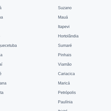
á
Suzano
na
Mauá
Itapevi
ó
Hortolândia
quecetuba
Sumaré
na
Pinhais
aí
Viamão
é
Cariacica
cana
Maricá
ta
Petrópolis
Paulínia