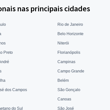
onais nas principais cidades
ulo
Rio de Janeiro
a
Belo Horizonte
hos
Niterói
ão Preto
Florianópolis
André
Campinas
s
Campo Grande
elha
Belém
sé dos Campos
São Gonçalo
Canoas
etano do Sul
São José