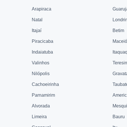
Arapiraca
Guaruj
Natal
Londri
Itajaí
Betim
Piracicaba
Macei
Indaiatuba
Itaqua
Valinhos
Teresi
Nilópolis
Gravat
Cachoeirinha
Taubat
Parnamirim
Ameri
Alvorada
Mesqui
Limeira
Bauru