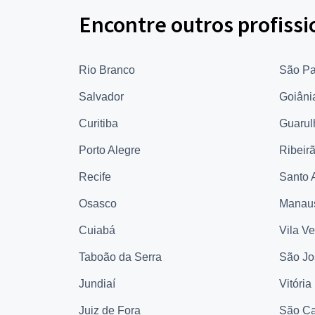
Encontre outros profissi
Rio Branco
São Pa
Salvador
Goiâni
Curitiba
Guarul
Porto Alegre
Ribeir
Recife
Santo 
Osasco
Manau
Cuiabá
Vila V
Taboão da Serra
São Jo
Jundiaí
Vitória
Juiz de Fora
São Ca