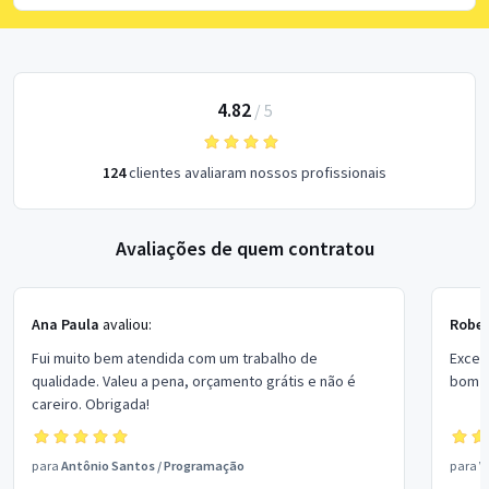
4.82
/
5
124
clientes avaliaram nossos profissionais
Avaliações de quem contratou
Ana Paula
avaliou:
Rober
Fui muito bem atendida com um trabalho de
Excel
qualidade. Valeu a pena, orçamento grátis e não é
bom p
careiro. Obrigada!
para
Antônio Santos
/
Programação
para
V