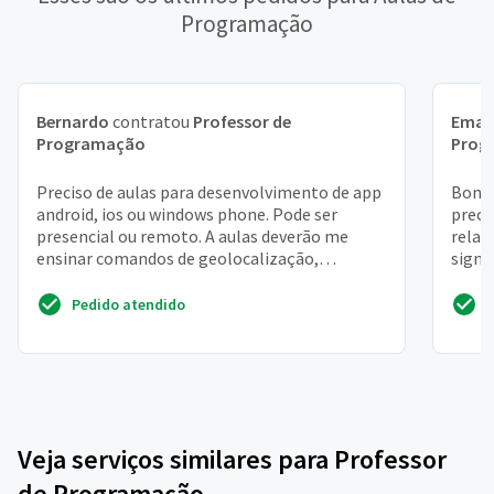
Programação
Bernardo
contratou
Professor de
Eman
Programação
Prog
Preciso de aulas para desenvolvimento de app
Bom i
android, ios ou windows phone. Pode ser
preci
presencial ou remoto. A aulas deverão me
relac
ensinar comandos de geolocalização,
signi
integração e autentição e...
se rel
Pedido atendido
Veja serviços similares para Professor
de Programação