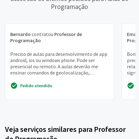
Programação
Bernardo
contratou
Professor de
Eman
Programação
Prog
Preciso de aulas para desenvolvimento de app
Bom i
android, ios ou windows phone. Pode ser
preci
presencial ou remoto. A aulas deverão me
relac
ensinar comandos de geolocalização,
signi
integração e autentição e...
se rel
Pedido atendido
Veja serviços similares para Professor
de Programação