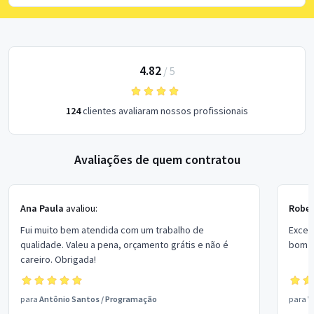
4.82
/
5
124
clientes avaliaram nossos profissionais
Avaliações de quem contratou
Ana Paula
avaliou:
Rober
Fui muito bem atendida com um trabalho de
Excel
qualidade. Valeu a pena, orçamento grátis e não é
bom p
careiro. Obrigada!
para
Antônio Santos
/
Programação
para
V