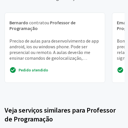
Bernardo
contratou
Professor de
Eman
Programação
Prog
Preciso de aulas para desenvolvimento de app
Bom i
android, ios ou windows phone. Pode ser
preci
presencial ou remoto. A aulas deverão me
relac
ensinar comandos de geolocalização,
signi
integração e autentição e...
se rel
Pedido atendido
Veja serviços similares para Professor
de Programação