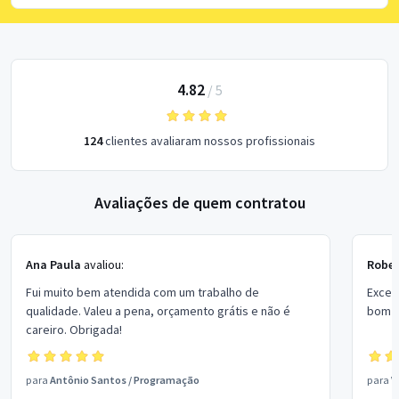
4.82
/
5
124
clientes avaliaram nossos profissionais
Avaliações de quem contratou
Ana Paula
avaliou:
Rober
Fui muito bem atendida com um trabalho de
Excel
qualidade. Valeu a pena, orçamento grátis e não é
bom p
careiro. Obrigada!
para
Antônio Santos
/
Programação
para
V