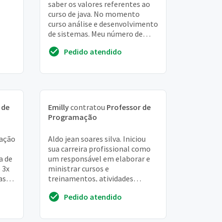
saber os valores referentes ao
curso de java. No momento
curso análise e desenvolvimento
de sistemas. Meu número de
telefone é 8131-7074.
Pedido atendido
 de
Emilly
contratou
Professor de
Programação
ação
Aldo jean soares silva. Iniciou
sua carreira profissional como
a de
um responsável em elaborar e
 3x
ministrar cursos e
as
treinamentos, atividades
os,
teóricas e práticas na area de
Pedido atendido
informática. Graduou...