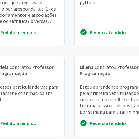
toes que precisava de
python
lio par aresponde-las. 1 -os
cionamentos e associações
e oo significa? diversas
as com que as classes se
Pedido atendido
Pedido atendido
ionan ...
iela
contratou
Professor
Milena
contratou
Professor
Programação
Programação
essor particular de vba para
Estou aprendendo program
ramar e criar macros em
pela primeira vez utilizando
l
cursos da microsoft. Gostari
ter uma pessoa a disposição
por semana para tirar minh
dúvidas e me passar exercíci
Pedido atendido
Pedido atendido
etc....