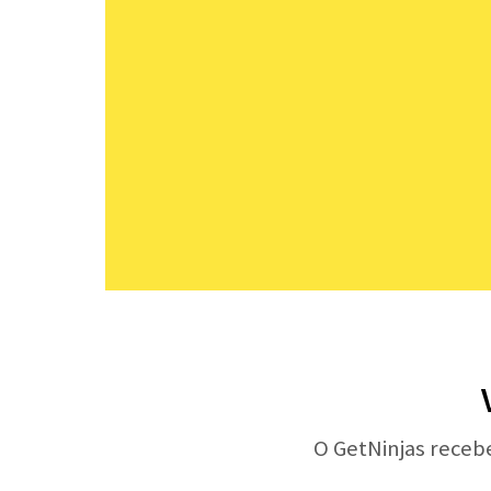
O GetNinjas receb