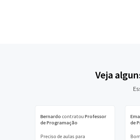
Veja algun
Es
Bernardo
contratou
Professor
Ema
de Programação
de 
Preciso de aulas para
Bom 