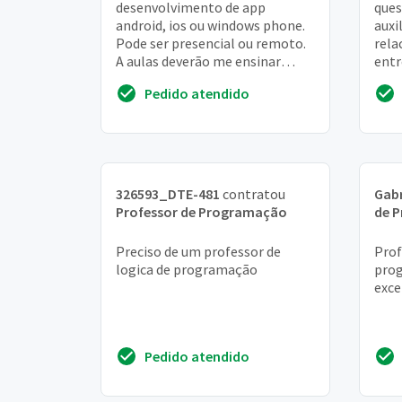
desenvolvimento de app
ques
android, ios ou windows phone.
auxi
Pode ser presencial ou remoto.
rela
A aulas deverão me ensinar
entr
comandos de geolocalização,
form
Pedido atendido
integração e autentição e...
relac
326593_DTE-481
contratou
Gabr
Professor de Programação
de 
Preciso de um professor de
Prof
logica de programação
prog
exce
Pedido atendido