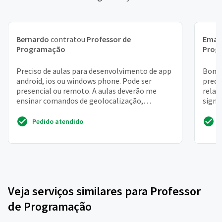
Bernardo
contratou
Professor de
Eman
Programação
Prog
Preciso de aulas para desenvolvimento de app
Bom i
android, ios ou windows phone. Pode ser
preci
presencial ou remoto. A aulas deverão me
relac
ensinar comandos de geolocalização,
signi
integração e autentição e...
se rel
Pedido atendido
Veja serviços similares para Professor
de Programação