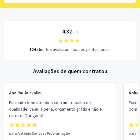
4.82
/
5
124
clientes avaliaram nossos profissionais
Avaliações de quem contratou
Ana Paula
avaliou:
Rober
Fui muito bem atendida com um trabalho de
Excel
qualidade. Valeu a pena, orçamento grátis e não é
bom p
careiro. Obrigada!
para
Antônio Santos
/
Programação
para
V