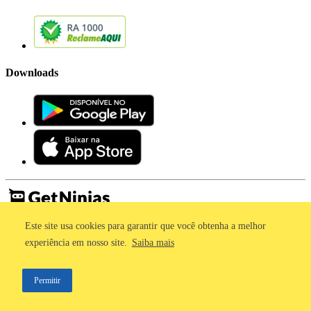
Downloads
Este site usa cookies para garantir que você obtenha a melhor
Imprensa
Termos de Uso
experiência em nosso site.
Saiba mais
Política de Privacidade
©2011 - 2026, GetNinjas LTDA. CNPJ 55.744.877/0001-89 - Rua
Permitir
Dr. Fernandes Coelho, 85 - 3º andar - São Paulo/SP - Brasil
;