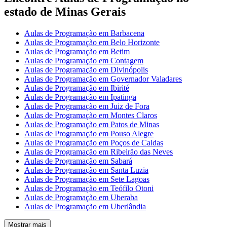
estado de Minas Gerais
Aulas de Programação em Barbacena
Aulas de Programação em Belo Horizonte
Aulas de Programação em Betim
Aulas de Programação em Contagem
Aulas de Programação em Divinópolis
Aulas de Programação em Governador Valadares
Aulas de Programação em Ibirité
Aulas de Programação em Ipatinga
Aulas de Programação em Juiz de Fora
Aulas de Programação em Montes Claros
Aulas de Programação em Patos de Minas
Aulas de Programação em Pouso Alegre
Aulas de Programação em Poços de Caldas
Aulas de Programação em Ribeirão das Neves
Aulas de Programação em Sabará
Aulas de Programação em Santa Luzia
Aulas de Programação em Sete Lagoas
Aulas de Programação em Teófilo Otoni
Aulas de Programação em Uberaba
Aulas de Programação em Uberlândia
Mostrar mais