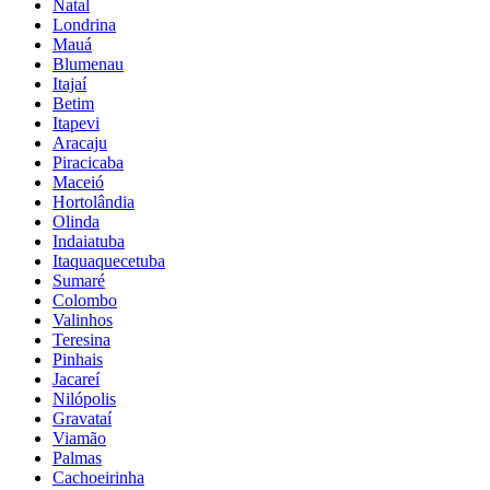
Natal
Londrina
Mauá
Blumenau
Itajaí
Betim
Itapevi
Aracaju
Piracicaba
Maceió
Hortolândia
Olinda
Indaiatuba
Itaquaquecetuba
Sumaré
Colombo
Valinhos
Teresina
Pinhais
Jacareí
Nilópolis
Gravataí
Viamão
Palmas
Cachoeirinha