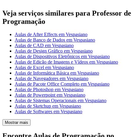
Veja serviços similares para Professor de
Programação
Aulas de After Effects em Vespasiano
Aulas de Banco de Dados em Vespasiano
Aulas de CAD em Vespasiano
Aulas de Design Gráfico em Vespasiano
Aulas de Dispositivos Eletrônicos em Vespasiano
Aulas de Edição de Imagens e Vídeos em Vespasiano
Aulas de Excel em Vespasiano
Aulas de Informática Básica em Vespasiano
Aulas de Navegadores em Vespasiano
Aulas de Pacote Office Completo em Vespasiano
Aulas de Photoshop em Vespasiano
Aulas de Powerpoint em Vespasiano
Aulas de Sistemas Operacionais em Vespasiano
Aulas de Sketchup em Vespasiano
Aulas de Softwares em Vespasiano
Mostrar mais
Encontre Aulas de Programação no