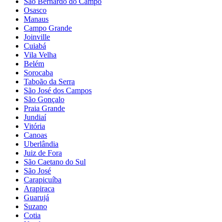
São Bernardo do Campo
Osasco
Manaus
Campo Grande
Joinville
Cuiabá
Vila Velha
Belém
Sorocaba
Taboão da Serra
São José dos Campos
São Gonçalo
Praia Grande
Jundiaí
Vitória
Canoas
Uberlândia
Juiz de Fora
São Caetano do Sul
São José
Carapicuíba
Arapiraca
Guarujá
Suzano
Cotia