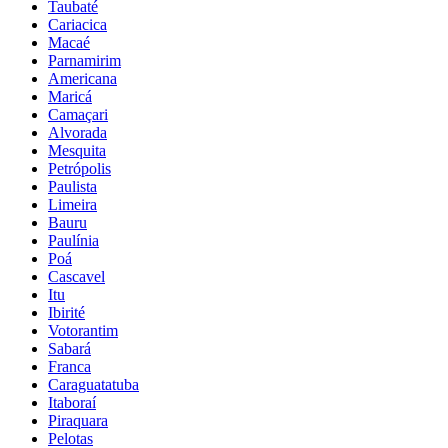
Taubaté
Cariacica
Macaé
Parnamirim
Americana
Maricá
Camaçari
Alvorada
Mesquita
Petrópolis
Paulista
Limeira
Bauru
Paulínia
Poá
Cascavel
Itu
Ibirité
Votorantim
Sabará
Franca
Caraguatatuba
Itaboraí
Piraquara
Pelotas