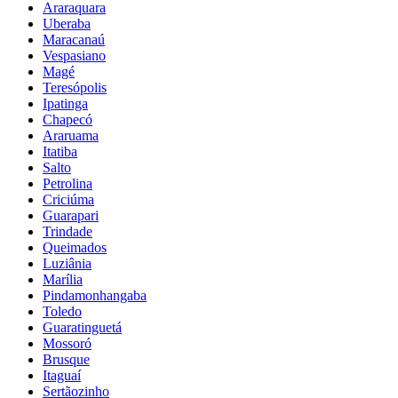
Araraquara
Uberaba
Maracanaú
Vespasiano
Magé
Teresópolis
Ipatinga
Chapecó
Araruama
Itatiba
Salto
Petrolina
Criciúma
Guarapari
Trindade
Queimados
Luziânia
Marília
Pindamonhangaba
Toledo
Guaratinguetá
Mossoró
Brusque
Itaguaí
Sertãozinho