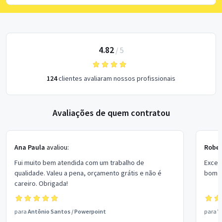
4.82
/
5
124
clientes avaliaram nossos profissionais
Avaliações de quem contratou
Ana Paula
avaliou:
Rober
Fui muito bem atendida com um trabalho de
Excel
qualidade. Valeu a pena, orçamento grátis e não é
bom p
careiro. Obrigada!
para
Antônio Santos
/
Powerpoint
para
V