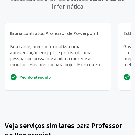
informática
Bruna
contratou
Professor de Powerpoint
Esthe
Boa tarde, preciso formalizar uma
Gosta
apresentação em ppts e preciso de uma
tempo
pessoa que possa me ajudar a mexer e a
prepa
montar. . Mas preciso para hoje. . Moro na zona
melho
leste de são paulo
nesta 
Pedido atendido
Veja serviços similares para Professor
de Powerpoint