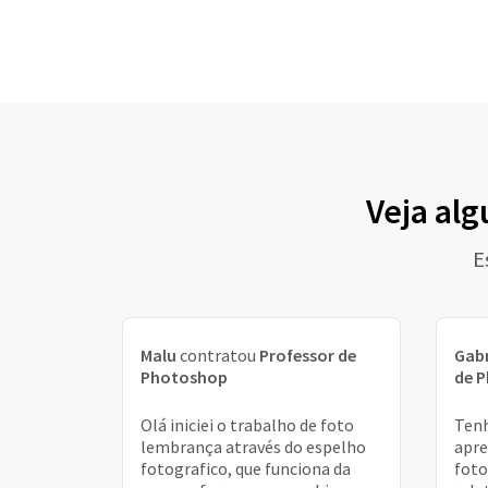
Veja alg
E
Malu
contratou
Professor de
Gabr
Photoshop
de 
Olá iniciei o trabalho de foto
Tenh
lembrança através do espelho
apre
fotografico, que funciona da
foto