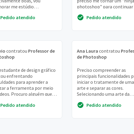
tivamente boas, vou
preciso me tornar um "ninja
orar me estúdio
photoshop" para continuar
gráfico. Queria aprender
mercado
Pedido atendido
Pedido atendido
maneira de tirar melhores
 e e...
vio
contratou
Professor de
Ana Laura
contratou
Profe
toshop
de Photoshop
estudante de design gráfico
Preciso compreender as
tou enfrentando
principais funcionalidades 
culdades para aprender a
iniciar o tratamente de uma
izar a ferramenta por meio
arte e separar as cores.
ídeos. Procuro alguém que
Selecionando uma arte da
a me ensinar o dia a dia de
internet e salvando para tr
Pedido atendido
Pedido atendido
rofission...
a arte