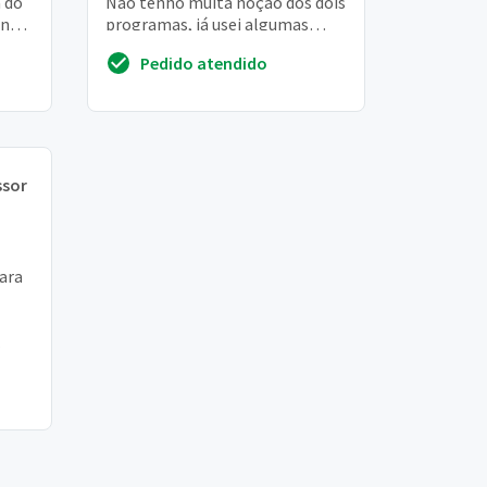
 do
Não tenho muita noção dos dois
 no
programas, já usei algumas
coisas neles mas ainda tenho
Pedido atendido
muita dificul...
ssor
para
atar