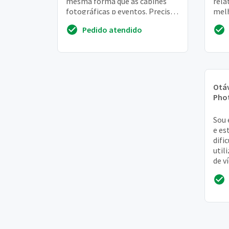
mesma forma que as cabines
rela
fotográficas p eventos. Preciso
melh
aprender a mexer com o
foto
Pedido atendido
photoshop para p...
uma 
fotos
Otá
Pho
Sou 
e es
difi
util
de v
poss
um p