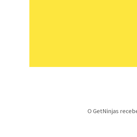
O GetNinjas receb