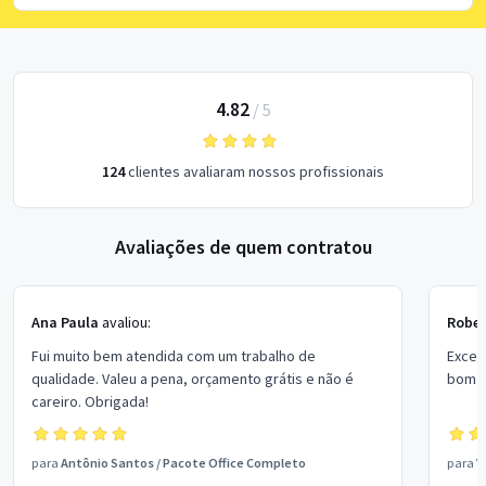
4.82
/
5
124
clientes avaliaram nossos profissionais
Avaliações de quem contratou
Ana Paula
avaliou:
Rober
Fui muito bem atendida com um trabalho de
Excel
qualidade. Valeu a pena, orçamento grátis e não é
bom p
careiro. Obrigada!
para
Antônio Santos
/
Pacote Office Completo
para
V