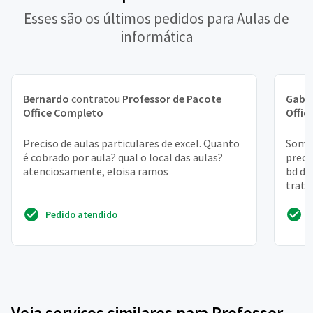
Esses são os últimos pedidos para Aulas de
informática
Bernardo
contratou
Professor de Pacote
Gabri
Office Completo
Offic
Preciso de aulas particulares de excel. Quanto
Somos
é cobrado por aula? qual o local das aulas?
preci
atenciosamente, eloisa ramos
bd do
trata
Preci
Pedido atendido
Veja serviços similares para Professor