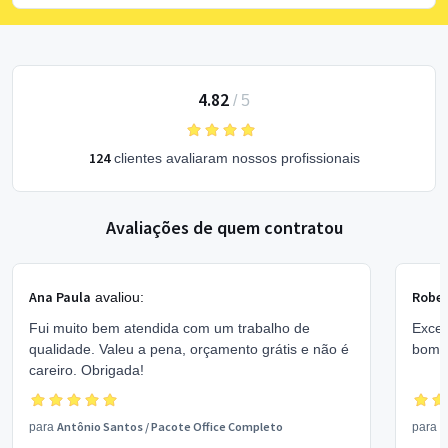
4.82
/
5
124
clientes avaliaram nossos profissionais
Avaliações de quem contratou
Ana Paula
Rober
avaliou:
Fui muito bem atendida com um trabalho de
Excel
qualidade. Valeu a pena, orçamento grátis e não é
bom 
careiro. Obrigada!
Antônio Santos
/
Pacote Office Completo
V
para
para