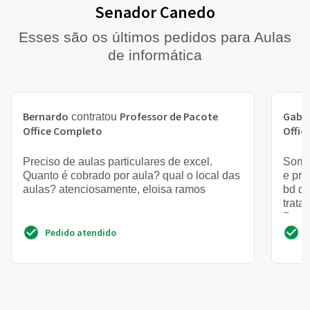
Senador Canedo
Esses são os últimos pedidos para Aulas
de informática
Bernardo
Professor de Pacote
Gabri
contratou
Office Completo
Offic
Preciso de aulas particulares de excel.
Somo
Quanto é cobrado por aula? qual o local das
e pre
aulas? atenciosamente, eloisa ramos
bd do
trata
Preci
Pedido atendido