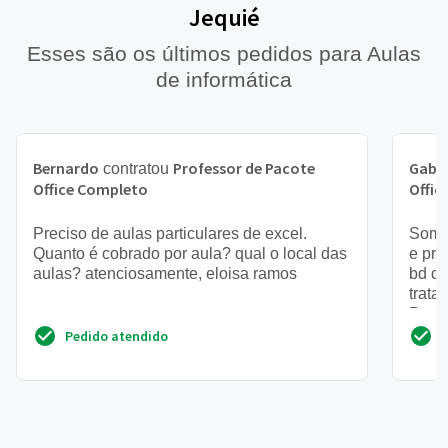
Jequié
Esses são os últimos pedidos para Aulas
de informática
Bernardo
Professor de Pacote
Gabri
contratou
Office Completo
Offic
Preciso de aulas particulares de excel.
Somo
Quanto é cobrado por aula? qual o local das
e pre
aulas? atenciosamente, eloisa ramos
bd do
trata
Preci
Pedido atendido