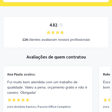
4.82
/
5
124
clientes avaliaram nossos profissionais
Avaliações de quem contratou
Ana Paula
Rober
avaliou:
Fui muito bem atendida com um trabalho de
Excel
qualidade. Valeu a pena, orçamento grátis e não é
bom 
careiro. Obrigada!
Antônio Santos
/
Pacote Office Completo
V
para
para