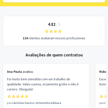
4.82
/
5
124
clientes avaliaram nossos profissionais
Avaliações de quem contratou
Ana Paula
avaliou:
Rober
Fui muito bem atendida com um trabalho de
Excel
qualidade. Valeu a pena, orçamento grátis e não é
bom p
careiro. Obrigada!
para
Antônio Santos
/
Informática Básica
para
V