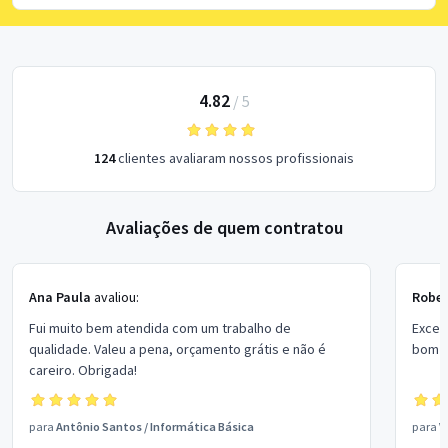
4.82
/
5
124
clientes avaliaram nossos profissionais
Avaliações de quem contratou
Ana Paula
avaliou:
Rober
Fui muito bem atendida com um trabalho de
Excel
qualidade. Valeu a pena, orçamento grátis e não é
bom p
careiro. Obrigada!
para
Antônio Santos
/
Informática Básica
para
V