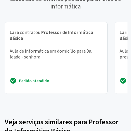
informática
Lara
contratou
Professor de Informática
Laris
Básica
Básic
Aula de informática em domicílio para 3a.
Aula 
Idade - senhora
prese
Pedido atendido
Veja serviços similares para Professor
de Informática Básica