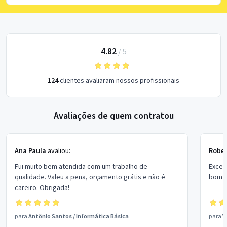
4.82
/
5
124
clientes avaliaram nossos profissionais
Avaliações de quem contratou
Ana Paula
avaliou:
Rober
Fui muito bem atendida com um trabalho de
Excel
qualidade. Valeu a pena, orçamento grátis e não é
bom p
careiro. Obrigada!
para
Antônio Santos
/
Informática Básica
para
V