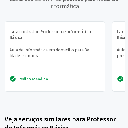
informática
Lara
contratou
Professor de Informática
Laris
Básica
Básic
Aula de informática em domicílio para 3a.
Aula 
Idade - senhora
prese
Pedido atendido
Veja serviços similares para Professor
de Informática Básica