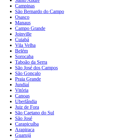
Santo André
Campinas
São Bernardo do Campo
Osasco
Manaus
Campo Grande
Joinville
Cuiabá
Vila Velha
Belém
Sorocaba
Taboão da Serra
São José dos Campos
São Gonçalo
Praia Grande
Jundiaí
Vitória
Canoas
Uberlândia
Juiz de Fora
São Caetano do Sul
São José
Carapicuíba
Arapiraca
Guarujá