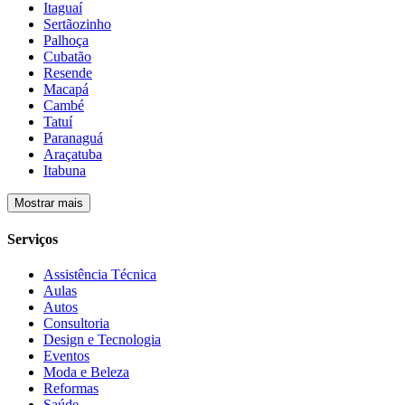
Itaguaí
Sertãozinho
Palhoça
Cubatão
Resende
Macapá
Cambé
Tatuí
Paranaguá
Araçatuba
Itabuna
Mostrar mais
Serviços
Assistência Técnica
Aulas
Autos
Consultoria
Design e Tecnologia
Eventos
Moda e Beleza
Reformas
Saúde