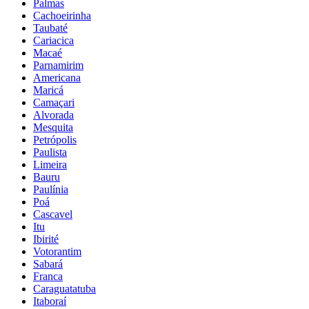
Palmas
Cachoeirinha
Taubaté
Cariacica
Macaé
Parnamirim
Americana
Maricá
Camaçari
Alvorada
Mesquita
Petrópolis
Paulista
Limeira
Bauru
Paulínia
Poá
Cascavel
Itu
Ibirité
Votorantim
Sabará
Franca
Caraguatatuba
Itaboraí