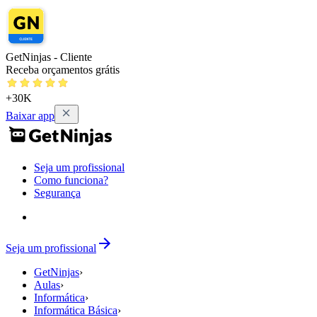
GetNinjas - Cliente
Receba orçamentos grátis
+30K
Baixar app
Seja um profissional
Como funciona?
Segurança
Seja um profissional
GetNinjas
›
Aulas
›
Informática
›
Informática Básica
›