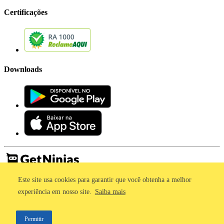
Certificações
Downloads
Este site usa cookies para garantir que você obtenha a melhor
Imprensa
Termos de Uso
experiência em nosso site.
Saiba mais
Política de Privacidade
©2011 - 2026, GetNinjas LTDA. CNPJ 55.744.877/0001-89 - Rua
Permitir