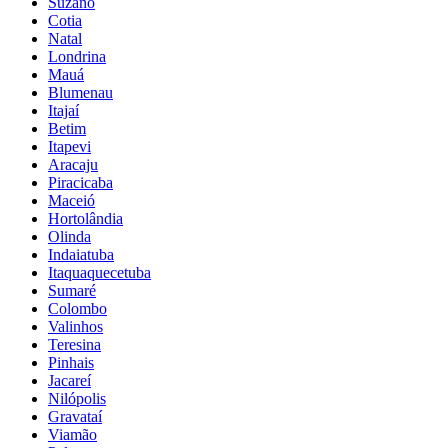
Suzano
Cotia
Natal
Londrina
Mauá
Blumenau
Itajaí
Betim
Itapevi
Aracaju
Piracicaba
Maceió
Hortolândia
Olinda
Indaiatuba
Itaquaquecetuba
Sumaré
Colombo
Valinhos
Teresina
Pinhais
Jacareí
Nilópolis
Gravataí
Viamão