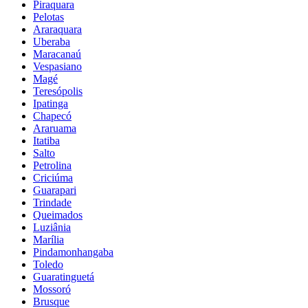
Piraquara
Pelotas
Araraquara
Uberaba
Maracanaú
Vespasiano
Magé
Teresópolis
Ipatinga
Chapecó
Araruama
Itatiba
Salto
Petrolina
Criciúma
Guarapari
Trindade
Queimados
Luziânia
Marília
Pindamonhangaba
Toledo
Guaratinguetá
Mossoró
Brusque