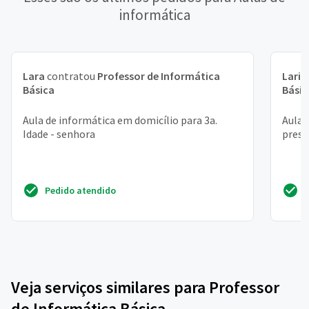
informática
Lara
contratou
Professor de Informática
Laris
Básica
Básic
Aula de informática em domicílio para 3a.
Aula 
Idade - senhora
prese
Pedido atendido
Veja serviços similares para Professor
de Informática Básica