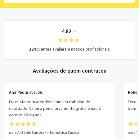
4.82
/
5
124
clientes avaliaram nossos profissionais
Avaliações de quem contratou
Ana Paula
avaliou:
Rober
Fui muito bem atendida com um trabalho de
Excel
qualidade. Valeu a pena, orçamento grátis e não é
bom p
careiro. Obrigada!
para
Antônio Santos
/
Informática Básica
para
V