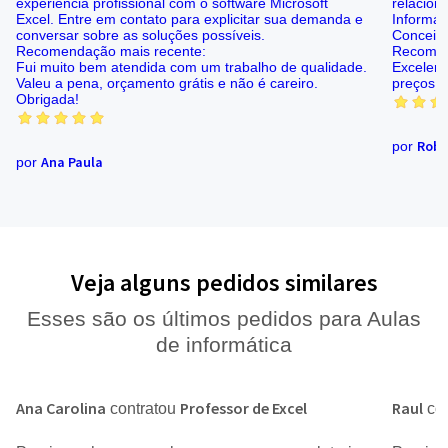
experiência profissional com o software Microsoft
relacion
Excel. Entre em contato para explicitar sua demanda e
Informát
conversar sobre as soluções possíveis.
Conceiç
Recomendação mais recente:
Recomen
Fui muito bem atendida com um trabalho de qualidade.
Excelent
Valeu a pena, orçamento grátis e não é careiro.
preços.
Obrigada!
Robe
por
Ana Paula
por
Veja alguns pedidos similares
Esses são os últimos pedidos para Aulas
de informática
Ana Carolina
Professor de Excel
Raul
contratou
co