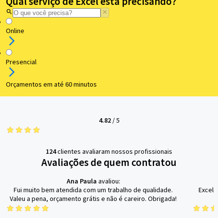
Qual serviço de Excel está precisando?
Online
Presencial
Orçamentos em até 60 minutos
4.82
/
5
124
clientes avaliaram nossos profissionais
Avaliações de quem contratou
Ana Paula
avaliou:
Fui muito bem atendida com um trabalho de qualidade.
Excele
Valeu a pena, orçamento grátis e não é careiro. Obrigada!