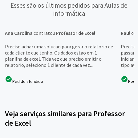
Esses são os últimos pedidos para Aulas de
informática
Ana Carolina
contratou
Professor de Excel
Raul
co
Preciso achar uma solucao para gerar o relatorio de
Preciso 
cada cliente que tenho. Os dados estao em 1
passar 
planilha de excel. Tida vez que preciso emitir o
inician
relatorio, seleciono 1 cliente de cada vez...
tipo av
Pedido atendido
Pedi
Veja serviços similares para Professor
de Excel