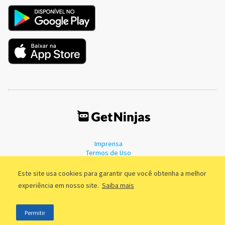
Imprensa
Termos de Uso
Política de Privacidade
Este site usa cookies para garantir que você obtenha a melhor
experiência em nosso site.
Saiba mais
©2011 - 2026, GetNinjas LTDA. CNPJ 55.744.877/0001-89 - Rua Dr.
Permitir
Fernandes Coelho, 85 - 3º andar - São Paulo/SP - Brasil