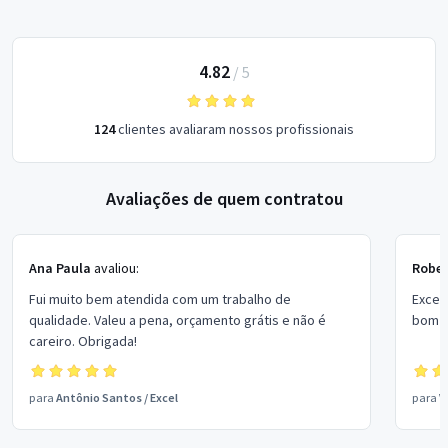
4.82
/
5
124
clientes avaliaram nossos profissionais
Avaliações de quem contratou
Ana Paula
avaliou:
Rober
Fui muito bem atendida com um trabalho de
Excel
qualidade. Valeu a pena, orçamento grátis e não é
bom p
careiro. Obrigada!
para
Antônio Santos
/
Excel
para
V