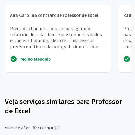
Ana Carolina
contratou
Professor de Excel
Raul
Preciso achar uma solucao para gerar o
Preci
relatorio de cada cliente que tenho. Os dados
para 
estao em 1 planilha de excel. Tida vez que
usuár
preciso emitir o relatorio, seleciono 1 cliente
conhe
de cada vez...
com e
Pedido atendido
Veja serviços similares para Professor
de Excel
Aulas de After Effects em Itajaí