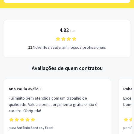
4.82
/
5
124
clientes avaliaram nossos profissionais
Avaliações de quem contratou
Ana Paula
avaliou:
Rober
Fui muito bem atendida com um trabalho de
Excel
qualidade. Valeu a pena, orçamento grátis e não é
bom p
careiro. Obrigada!
para
Antônio Santos
/
Excel
para
V