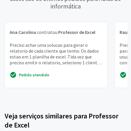
informática
Ana Carolina
contratou
Professor de Excel
Raul
Preciso achar uma solucao para gerar o
Preci
relatorio de cada cliente que tenho. Os dados
para 
estao em 1 planilha de excel. Tida vez que
usuár
preciso emitir o relatorio, seleciono 1 cliente
conhe
de cada vez...
com e
Pedido atendido
Veja serviços similares para Professor
de Excel