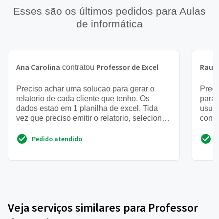
Esses são os últimos pedidos para Aulas
de informática
Ana Carolina
Professor de Excel
Raul
contratou
Preciso achar uma solucao para gerar o
Preci
relatorio de cada cliente que tenho. Os
para 
dados estao em 1 planilha de excel. Tida
usuár
vez que preciso emitir o relatorio, seleciono
conhe
1 cliente de cada vez...
avanç
Pedido atendido
Veja serviços similares para Professor