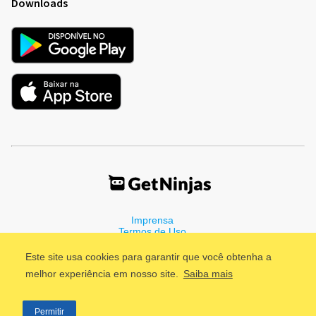
Downloads
Imprensa
Termos de Uso
Política de Privacidade
Este site usa cookies para garantir que você obtenha a
melhor experiência em nosso site.
Saiba mais
©2011 - 2026, GetNinjas LTDA. CNPJ 55.744.877/0001-89 - Rua
Permitir
Dr. Fernandes Coelho, 85 - 3º andar - São Paulo/SP - Brasil