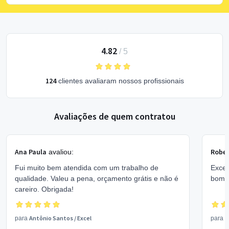
4.82
/
5
124
clientes avaliaram nossos profissionais
Avaliações de quem contratou
Ana Paula
Rober
avaliou:
Fui muito bem atendida com um trabalho de
Excel
qualidade. Valeu a pena, orçamento grátis e não é
bom 
careiro. Obrigada!
Antônio Santos
/
Excel
V
para
para