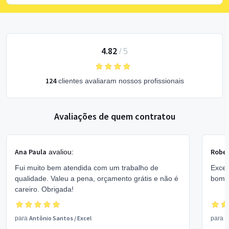
4.82
/
5
124
clientes avaliaram nossos profissionais
Avaliações de quem contratou
Ana Paula
Rober
avaliou:
Fui muito bem atendida com um trabalho de
Excel
qualidade. Valeu a pena, orçamento grátis e não é
bom 
careiro. Obrigada!
Antônio Santos
/
Excel
V
para
para