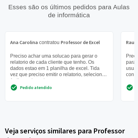
Esses são os últimos pedidos para Aulas
de informática
Ana Carolina
Professor de Excel
Raul
contratou
Preciso achar uma solucao para gerar o
Preci
relatorio de cada cliente que tenho. Os
para 
dados estao em 1 planilha de excel. Tida
usuár
vez que preciso emitir o relatorio, seleciono
conhe
1 cliente de cada vez...
avanç
Pedido atendido
Veja serviços similares para Professor