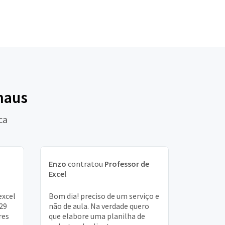
naus
ca
Enzo
contratou
Professor de
Excel
excel
Bom dia! preciso de um serviço e
 29
não de aula. Na verdade quero
res
que elabore uma planilha de