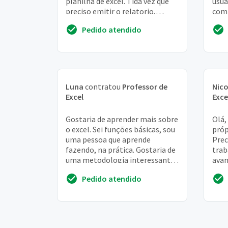
planilha de excel. Tida vez que
usuá
preciso emitir o relatorio,
com
seleciono 1 cliente de cada vez...
exce
Pedido atendido
expe
Luna
contratou
Professor de
Nico
Excel
Exce
Gostaria de aprender mais sobre
Olá,
o excel. Sei funções básicas, sou
próp
uma pessoa que aprende
Prec
fazendo, na prática. Gostaria de
trab
uma metodologia interessante
avan
ao meu ritmo. Estou na vila
plan
Pedido atendido
formosa
hamb