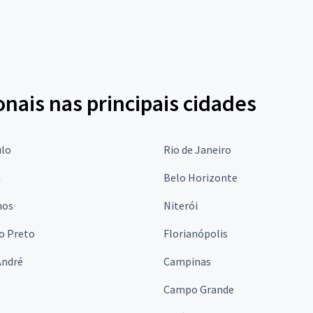
onais nas principais cidades
ulo
Rio de Janeiro
a
Belo Horizonte
hos
Niterói
o Preto
Florianópolis
André
Campinas
s
Campo Grande