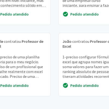
rio em nível iniciante, mas
de uma empresa! curso
 conhecimento sólido em
iniciante, para ensinar a faz
l, tipo avançado com
planilhas, formulas básicas,
Pedido atendido
Pedido atendido
riência em macro ...
gráfico...
le
contratou
Professor de
João
contratou
Professor 
l
Excel
 preciso de uma planilha
1-preciso configurar fórmul
ria para o meu negócio.
excel que agrupa nomes igua
iso de um profissional que
soma valores para fazer um
alhe realmente com excel
ranking absoluto de pessoa
çado. Preciso de uma
tiveram atividades recorren
ilha que controle a minha
durante um período. 2-preci
Pedido atendido
Pedido atendido
urgueria, q...
con...