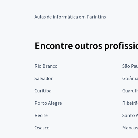
Aulas de informática em Parintins
Encontre outros profissi
Rio Branco
São Pa
Salvador
Goiâni
Curitiba
Guarul
Porto Alegre
Ribeirã
Recife
Santo 
Osasco
Manau