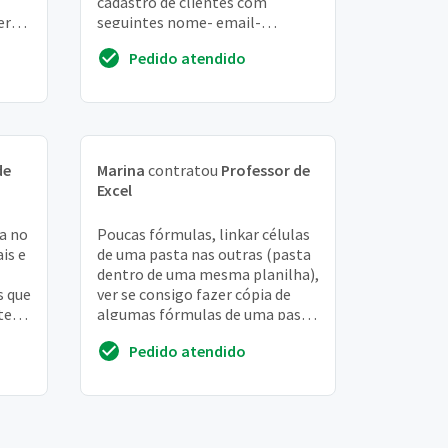
cadastro de clientes com
er
seguintes nome- email-
telefone- origem do contato,
Pedido atendido
status, histórico. ...
de
Marina
contratou
Professor de
Excel
a no
Poucas fórmulas, linkar células
is e
de uma pasta nas outras (pasta
dentro de uma mesma planilha),
s que
ver se consigo fazer cópia de
tes
algumas fórmulas de uma pasta
so
para outra e fixa-las para que
Pedido atendido
se...