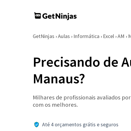
GetNinjas
Aulas
Informática
Excel
AM
M
›
›
›
›
›
Precisando de A
Manaus?
Milhares de profissionais avaliados po
com os melhores.
Até 4 orçamentos grátis e seguros