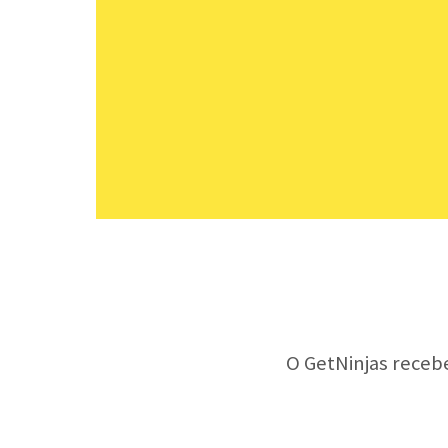
O GetNinjas receb