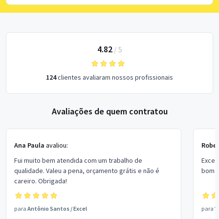
4.82
/
5
124
clientes avaliaram nossos profissionais
Avaliações de quem contratou
Ana Paula
avaliou:
Rober
Fui muito bem atendida com um trabalho de
Excel
qualidade. Valeu a pena, orçamento grátis e não é
bom p
careiro. Obrigada!
para
Antônio Santos
/
Excel
para
V