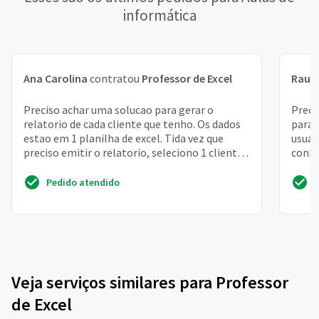
informática
Ana Carolina
contratou
Professor de Excel
Raul
Preciso achar uma solucao para gerar o
Preci
relatorio de cada cliente que tenho. Os dados
para 
estao em 1 planilha de excel. Tida vez que
usuár
preciso emitir o relatorio, seleciono 1 cliente
conhe
de cada vez...
com e
Pedido atendido
Veja serviços similares para Professor
de Excel