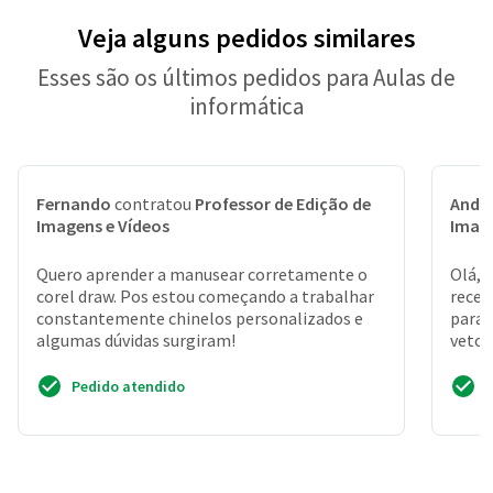
Veja alguns pedidos similares
Esses são os últimos pedidos para Aulas de
informática
Fernando
contratou
Professor de Edição de
Andr
Imagens e Vídeos
Image
Quero aprender a manusear corretamente o
Olá, 
corel draw. Pos estou começando a trabalhar
recen
constantemente chinelos personalizados e
para 
algumas dúvidas surgiram!
vetor
como 
Pedido atendido