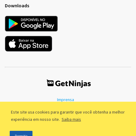
Downloads
Imprensa
Termos de Uso
Política de Privacidade
Este site usa cookies para garantir que você obtenha a melhor
experiência em nosso site.
Saiba mais
©2011 - 2026, GetNinjas LTDA. CNPJ 55.744.877/0001-89 - Rua Dr.
Permitir