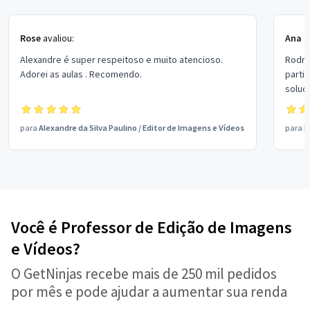
Rose
avaliou:
Ana
a
Alexandre é super respeitoso e muito atencioso.
Rodri
Adorei as aulas . Recomendo.
parti
soluc
decid
econo
para
Alexandre da Silva Paulino
/
Editor de Imagens e Vídeos
para
M
Você é Professor de Edição de Imagens
e Vídeos?
O GetNinjas recebe mais de 250 mil pedidos
por mês e pode ajudar a aumentar sua renda