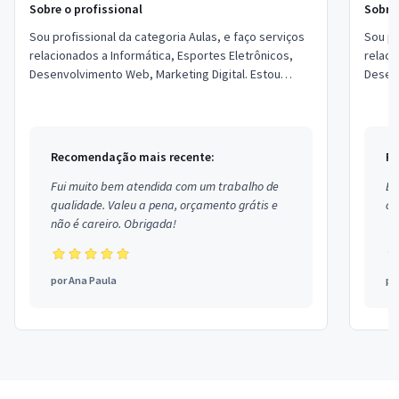
Sobre o profissional
Sobre 
Sou profissional da categoria Aulas, e faço serviços
Sou pr
relacionados a Informática, Esportes Eletrônicos,
relaci
Desenvolvimento Web, Marketing Digital. Estou
Desenv
localizado no bairro Bela Vista em São...
Recomendação mais recente:
Re
Fui muito bem atendida com um trabalho de
Ex
qualidade. Valeu a pena, orçamento grátis e
co
não é careiro. Obrigada!
por
Ana Paula
po