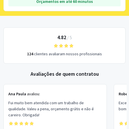
Orçamentos em até 60 minutos
4.82
/
5
124
clientes avaliaram nossos profissionais
Avaliações de quem contratou
Ana Paula
avaliou:
Rober
Fui muito bem atendida com um trabalho de
Excel
qualidade. Valeu a pena, orçamento grátis e não é
bom p
careiro. Obrigada!