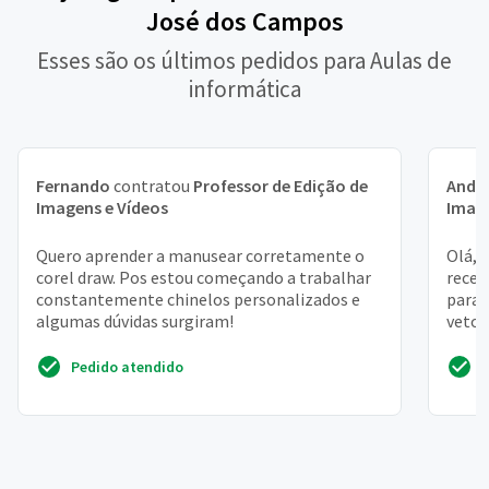
José dos Campos
Esses são os últimos pedidos para Aulas de
informática
Fernando
contratou
Professor de Edição de
Andr
Imagens e Vídeos
Image
Quero aprender a manusear corretamente o
Olá, 
corel draw. Pos estou começando a trabalhar
recen
constantemente chinelos personalizados e
para 
algumas dúvidas surgiram!
vetor
como 
Pedido atendido