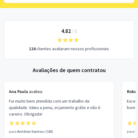
4.82
/
5
124
clientes avaliaram nossos profissionais
Avaliações de quem contratou
Ana Paula
avaliou:
Rober
Fui muito bem atendida com um trabalho de
Excel
qualidade. Valeu a pena, orçamento grátis e não é
bom p
careiro. Obrigada!
para
Antônio Santos
/
CAD
para
V