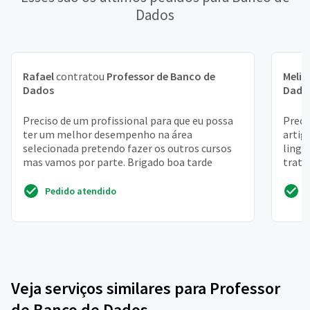
Dados
Rafael
contratou
Professor de Banco de
Melis
Dados
Dado
Preciso de um profissional para que eu possa
Preci
ter um melhor desempenho na área
artig
selecionada pretendo fazer os outros cursos
lingu
mas vamos por parte. Brigado boa tarde
trate
me mo
Pedido atendido
Veja serviços similares para Professor
de Banco de Dados