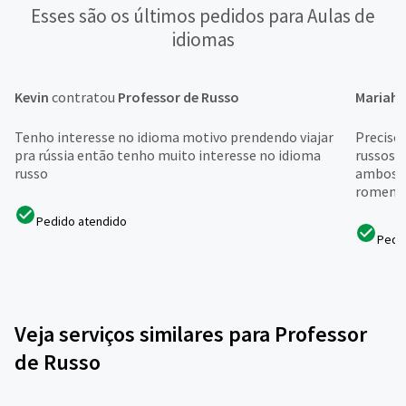
Esses são os últimos pedidos para Aulas de
idiomas
Kevin
contratou
Professor de Russo
Mariah
Tenho interesse no idioma motivo prendendo viajar
Preciso
pra rússia então tenho muito interesse no idioma
russos 
russo
ambos p
romeno e
Pedido atendido
Pedi
Veja serviços similares para Professor
de Russo