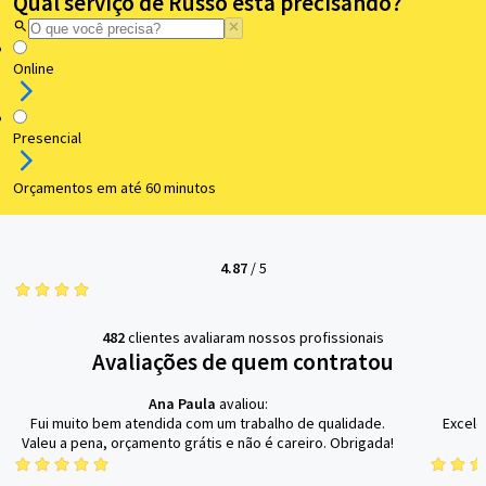
Qual serviço de Russo está precisando?
Online
Presencial
Orçamentos em até 60 minutos
4.87
/
5
482
clientes avaliaram nossos profissionais
Avaliações de quem contratou
Ana Paula
avaliou:
Fui muito bem atendida com um trabalho de qualidade.
Excele
Valeu a pena, orçamento grátis e não é careiro. Obrigada!