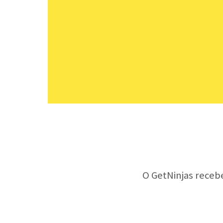
O GetNinjas receb