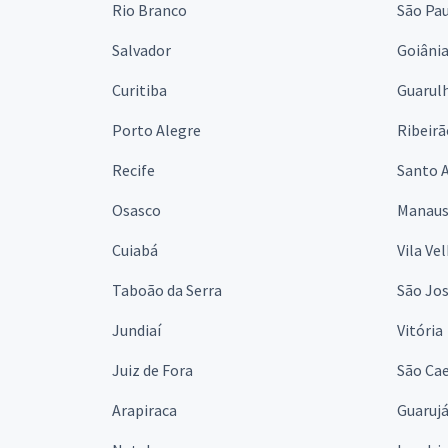
Rio Branco
São Pa
Salvador
Goiâni
Curitiba
Guarul
Porto Alegre
Ribeirã
Recife
Santo 
Osasco
Manau
Cuiabá
Vila Ve
Taboão da Serra
São Jo
Jundiaí
Vitória
Juiz de Fora
São Cae
Arapiraca
Guaruj