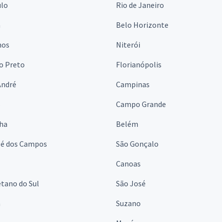
ulo
Rio de Janeiro
a
Belo Horizonte
hos
Niterói
o Preto
Florianópolis
André
Campinas
s
Campo Grande
lha
Belém
sé dos Campos
São Gonçalo
Canoas
tano do Sul
São José
á
Suzano