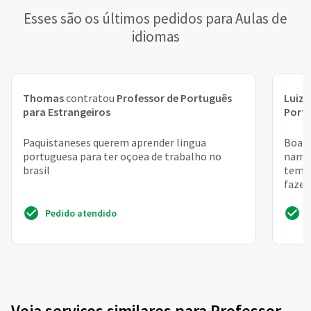
Esses são os últimos pedidos para Aulas de
idiomas
Thomas
contratou
Professor de Português
Luiz 
para Estrangeiros
Portu
Paquistaneses querem aprender lingua
Boa t
portuguesa para ter oçoea de trabalho no
namor
brasil
tem p
fazer
dispon
Pedido atendido
Veja serviços similares para Professor