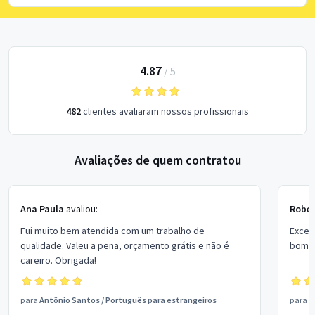
4.87
/
5
482
clientes avaliaram nossos profissionais
Avaliações de quem contratou
Ana Paula
avaliou:
Rober
Fui muito bem atendida com um trabalho de
Excel
qualidade. Valeu a pena, orçamento grátis e não é
bom p
careiro. Obrigada!
para
Antônio Santos
/
Português para estrangeiros
para
V