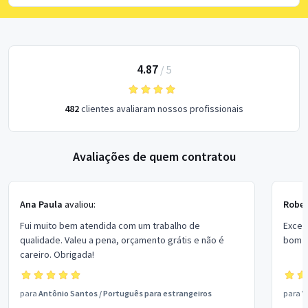
4.87
/
5
482
clientes avaliaram nossos profissionais
Avaliações de quem contratou
Ana Paula
avaliou:
Rober
Fui muito bem atendida com um trabalho de
Excel
qualidade. Valeu a pena, orçamento grátis e não é
bom p
careiro. Obrigada!
para
Antônio Santos
/
Português para estrangeiros
para
V