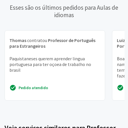
Esses são os últimos pedidos para Aulas de
idiomas
Thomas
contratou
Professor de Português
Luiz 
para Estrangeiros
Portu
Paquistaneses querem aprender lingua
Boa t
portuguesa para ter oçoea de trabalho no
namor
brasil
tem p
fazer
dispon
Pedido atendido
Veja serviços similares para Professor