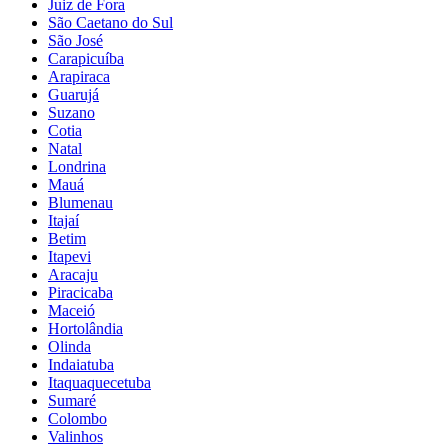
Juiz de Fora
São Caetano do Sul
São José
Carapicuíba
Arapiraca
Guarujá
Suzano
Cotia
Natal
Londrina
Mauá
Blumenau
Itajaí
Betim
Itapevi
Aracaju
Piracicaba
Maceió
Hortolândia
Olinda
Indaiatuba
Itaquaquecetuba
Sumaré
Colombo
Valinhos