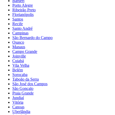
Barueri
Porto Alegre
Ribeirão Preto
Florianópolis
Santos
Recife
Santo André
Campinas
São Bernardo do Campo
Osasco
Manaus
Campo Grande
Joinville
Cuiabá
Vila Velha
Belém
Sorocaba
Taboão da Serra
São José dos Campos
São Gonçalo
Praia Grande
Jundiaí
Vitória
Canoas
Uberlândia