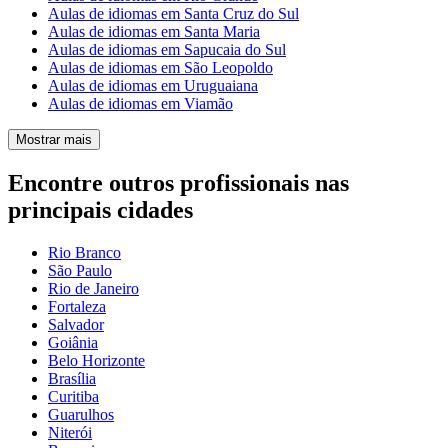
Aulas de idiomas em Santa Cruz do Sul
Aulas de idiomas em Santa Maria
Aulas de idiomas em Sapucaia do Sul
Aulas de idiomas em São Leopoldo
Aulas de idiomas em Uruguaiana
Aulas de idiomas em Viamão
Mostrar mais
Encontre outros profissionais nas
principais cidades
Rio Branco
São Paulo
Rio de Janeiro
Fortaleza
Salvador
Goiânia
Belo Horizonte
Brasília
Curitiba
Guarulhos
Niterói