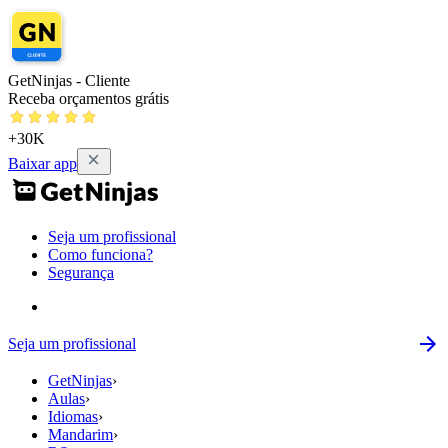
GetNinjas - Cliente
Receba orçamentos grátis
+30K
Baixar app
Seja um profissional
Como funciona?
Segurança
Seja um profissional
GetNinjas
›
Aulas
›
Idiomas
›
Mandarim
›