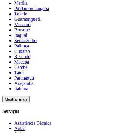
Marília
Pindamonhangaba
Toledo
Guaratinguetá
Mossoró
Brusque
Itaguaí
Sertãozinho
Palhoça
Cubatão
Resende
Macapá
Cambé
Tatuí
Paranaguá
Araçatuba
Itabuna
Mostrar mais
Serviços
Assistência Técnica
Aulas