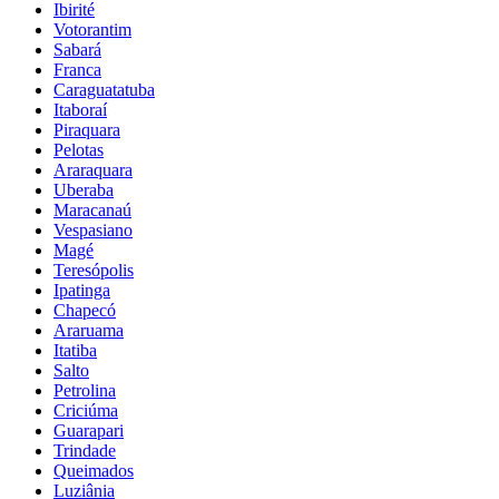
Ibirité
Votorantim
Sabará
Franca
Caraguatatuba
Itaboraí
Piraquara
Pelotas
Araraquara
Uberaba
Maracanaú
Vespasiano
Magé
Teresópolis
Ipatinga
Chapecó
Araruama
Itatiba
Salto
Petrolina
Criciúma
Guarapari
Trindade
Queimados
Luziânia