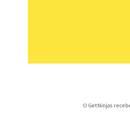
O GetNinjas receb