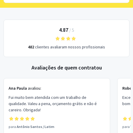
4.87
/
5
482
clientes avaliaram nossos profissionais
Avaliações de quem contratou
Ana Paula
avaliou:
Rober
Fui muito bem atendida com um trabalho de
Excel
qualidade. Valeu a pena, orçamento grátis e não é
bom p
careiro. Obrigada!
para
Antônio Santos
/
Latim
para
V