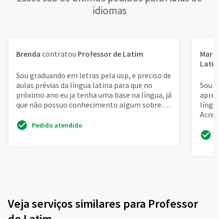
idiomas
Brenda
contratou
Professor de Latim
Maria
Lati
Sou graduando em letras pela usp, e preciso de
aulas prévias da língua latina para que no
Sou e
próximo ano eu ja tenha uma base na língua, já
apren
que não possuo conhecimento algum sobre.
língu
Procuro a...
Acred
nas m
Pedido atendido
Veja serviços similares para Professor
de Latim