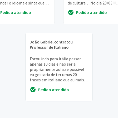
nder o idioma e sinta que
de cultura. . . No dia 20/03!!!
 de forma rápida na zona
preciso de aulas particulare
Pedido atendido
Pedido atendido
 d...
inte...
João Gabriel
contratou
Professor de Italiano
Estou indo para itália passar
apenas 10 dias e não seria
propriamente aula,se possível
eu gostaria de ter umas 20
frases em italiano que eu mais
posso precisar falar no
Pedido atendido
aeroporto por é o ...