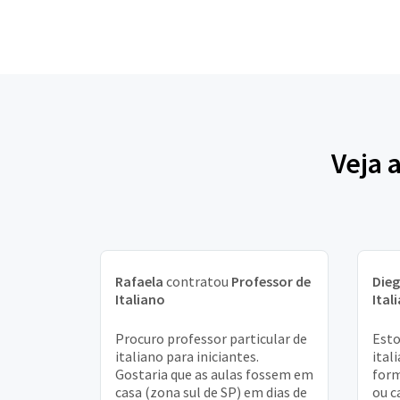
Veja 
Rafaela
contratou
Professor de
Die
Italiano
Ital
Procuro professor particular de
Esto
italiano para iniciantes.
ital
Gostaria que as aulas fossem em
form
casa (zona sul de SP) em dias de
ou c