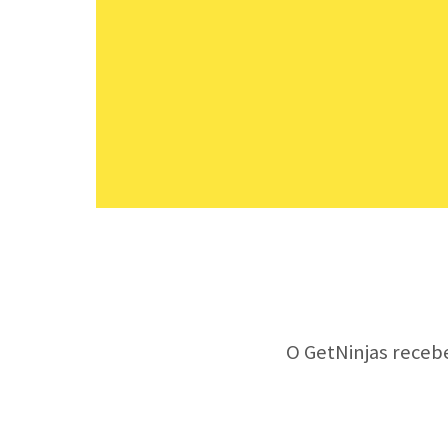
O GetNinjas receb