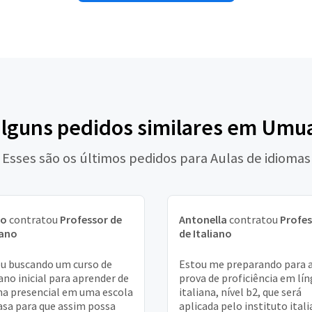
alguns pedidos similares em Um
Esses são os últimos pedidos para Aulas de idiomas
go
contratou
Professor de
Antonella
contratou
Profes
iano
de Italiano
u buscando um curso de
Estou me preparando para 
iano inicial para aprender de
prova de proficiência em lí
a presencial em uma escola
italiana, nível b2, que será
asa para que assim possa
aplicada pelo instituto ital