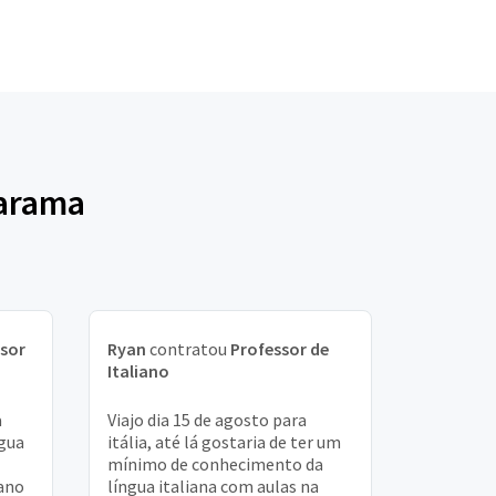
uarama
sor
Ryan
contratou
Professor de
Italiano
a
Viajo dia 15 de agosto para
ngua
itália, até lá gostaria de ter um
mínimo de conhecimento da
iano
língua italiana com aulas na