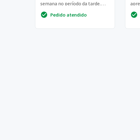
semana no período da tarde.
apre
Duas crianças (9 e 12 anos)
seja
Pedido atendido
norte