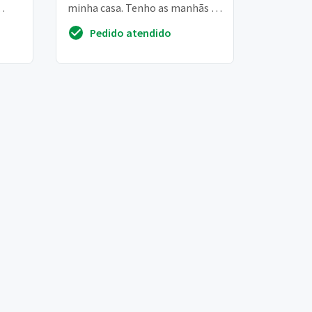
minha casa. Tenho as manhãs de
s
terça, quinta e sexta livres. Acho
Pedido atendido
que ...