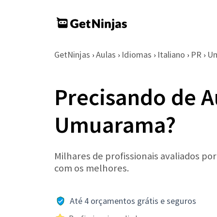
GetNinjas
Aulas
Idiomas
Italiano
PR
U
›
›
›
›
›
Precisando de A
Umuarama?
Milhares de profissionais avaliados po
com os melhores.
Até 4 orçamentos grátis e seguros